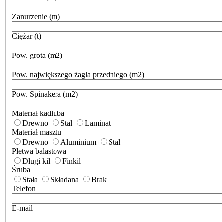
Zanurzenie (m)
Ciężar (t)
Pow. grota (m2)
Pow. największego żagla przedniego (m2)
Pow. Spinakera (m2)
Materiał kadłuba
Drewno
Stal
Laminat
Materiał masztu
Drewno
Aluminium
Stal
Płetwa balastowa
Długi kil
Finkil
Śruba
Stała
Składana
Brak
Telefon
E-mail