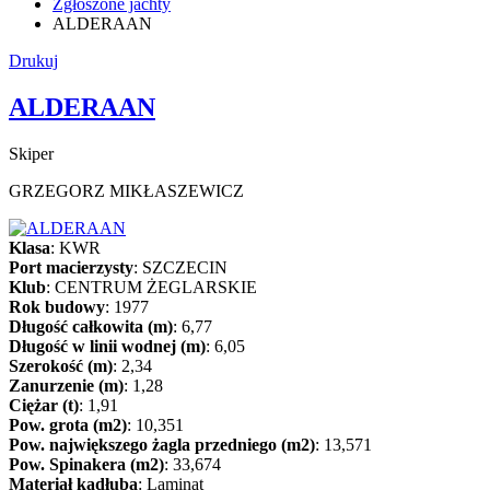
Zgłoszone jachty
ALDERAAN
Drukuj
ALDERAAN
Skiper
GRZEGORZ MIKŁASZEWICZ
Klasa
:
KWR
Port macierzysty
:
SZCZECIN
Klub
:
CENTRUM ŻEGLARSKIE
Rok budowy
:
1977
Długość całkowita (m)
:
6,77
Długość w linii wodnej (m)
:
6,05
Szerokość (m)
:
2,34
Zanurzenie (m)
:
1,28
Ciężar (t)
:
1,91
Pow. grota (m2)
:
10,351
Pow. największego żagla przedniego (m2)
:
13,571
Pow. Spinakera (m2)
:
33,674
Materiał kadłuba
:
Laminat