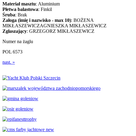
Materiał masztu
:
Aluminium
Płetwa balastowa
:
Finkil
Śruba
:
Brak
Załoga (imię i nazwisko - max 10)
:
BOŻENA
MIKŁASZEWICZ
AGNIESZKA MIKŁASZEWICZ
Zgłaszający
:
GRZEGORZ MIKŁASZEWICZ
Numer na żaglu
POL 6573
nast. »